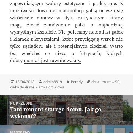
zapewniającym walory estetyczne i praktyczne. Z
możliwości dowolnej manipulacji gałką ucieszą się
właściciele domów w stylu rustykalnym, którzy
mogą zlecić zamówienie gałki o najbardziej
wymyślnym kształcie. Nie polecamy natomiast gałek
i klamek z kryształami, które przyciągają wzrok nie
tylko sąsiadów, ale i potencjalnych złodziei. Warto
też wiedzieć co nieco o futrynach, których
dobry
montaż jest równie ważny.
Data
Autor
Kategorie
Tagi
18/04/2018
admin8819
Porady
drzwi rozstaw 90
,
publikacji
gałka do drzwi
,
klamka drzwiowa
Nawigacja
POPRZEDNI
wpisu
Tani remont starego domu. Jak go
Poprzedni
wykonać?
wpis:
NASTĘPNY