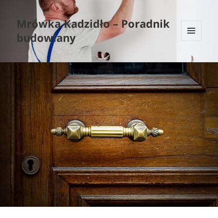
Mrówka Kadzidło – Poradnik
budowlany
MENU
I
WIDGETY