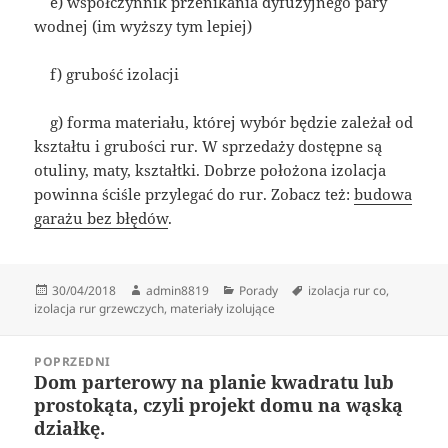
e) współczynnik przenikania dyfuzyjnego pary
wodnej (im wyższy tym lepiej)
f) grubość izolacji
g) forma materiału, której wybór będzie zależał od
kształtu i grubości rur. W sprzedaży dostępne są
otuliny, maty, kształtki. Dobrze położona izolacja
powinna ściśle przylegać do rur. Zobacz też:
budowa
garażu bez błędów
.
Data
Autor
Kategorie
Tagi
30/04/2018
admin8819
Porady
izolacja rur co
,
publikacji
izolacja rur grzewczych
,
materiały izolujące
Nawigacja
POPRZEDNI
wpisu
Dom parterowy na planie kwadratu lub
Poprzedni
prostokąta, czyli projekt domu na wąską
wpis:
działkę.