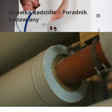
Mrówka Kadzidło – Poradnik
budowlany
MENU
I
WIDGETY