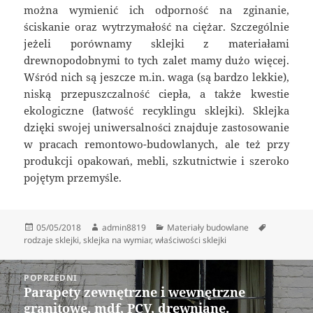
można wymienić ich odporność na zginanie,
ściskanie oraz wytrzymałość na ciężar. Szczególnie
jeżeli porównamy sklejki z materiałami
drewnopodobnymi to tych zalet mamy dużo więcej.
Wśród nich są jeszcze m.in. waga (są bardzo lekkie),
niską przepuszczalność ciepła, a także kwestie
ekologiczne (łatwość recyklingu sklejki). Sklejka
dzięki swojej uniwersalności znajduje zastosowanie
w pracach remontowo-budowlanych, ale też przy
produkcji opakowań, mebli, szkutnictwie i szeroko
pojętym przemyśle.
Data
Autor
Kategorie
Tagi
05/05/2018
admin8819
Materiały budowlane
publikacji
rodzaje sklejki
,
sklejka na wymiar
,
właściwości sklejki
Nawigacja
POPRZEDNI
wpisu
Parapety zewnętrzne i wewnętrzne
Poprzedni
granitowe, mdf, PCV, drewniane.
wpis: