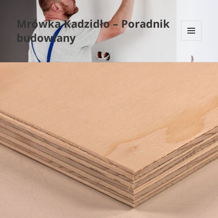
Mrówka Kadzidło – Poradnik
budowlany
MENU
I
WIDGETY