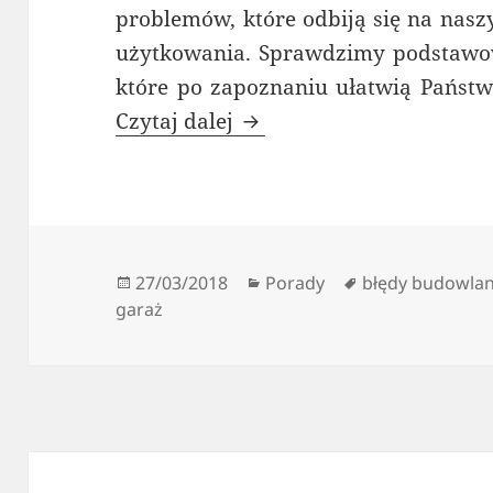
problemów, które odbiją się na nasz
użytkowania. Sprawdzimy podstawow
które po zapoznaniu ułatwią Państ
Budowa garażu bez błęd
Czytaj dalej
Data
Kategorie
Tagi
27/03/2018
Porady
błędy budowla
publikacji
garaż