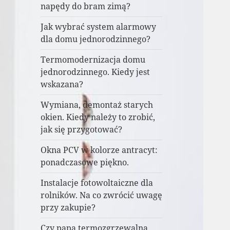
napędy do bram zimą?
Jak wybrać system alarmowy
dla domu jednorodzinnego?
Termomodernizacja domu
jednorodzinnego. Kiedy jest
wskazana?
Wymiana, demontaż starych
okien. Kiedy należy to zrobić,
jak się przygotować?
Okna PCV w kolorze antracyt:
ponadczasowe piękno.
Instalacje fotowoltaiczne dla
rolników. Na co zwrócić uwagę
przy zakupie?
Czy papa termozgrzewalna