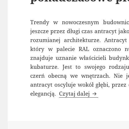
Trendy w nowoczesnym budownictw
jeszcze przez długi czas antracyt ja
rozumianej architekturze. Antracyt
który w palecie RAL oznaczono n
znajduje uznanie właścicieli budy
kubaturze. Jest to swojego rodza
czerń obecną we wnętrzach. Nie je
antracyt oscyluje wokół głębi, przez
Okna PCV w ko
elegancją.
Czytaj dalej