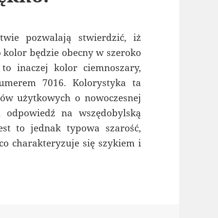
ie pozwalają stwierdzić, iż
ko kolor będzie obecny w szeroko
 to inaczej kolor ciemnoszary,
umerem 7016. Kolorystyka ta
nków użytkowych o nowoczesnej
ju odpowiedź na wszędobylską
st to jednak typowa szarość,
 co charakteryzuje się szykiem i
lorze antracyt: ponadczasowe piękno.