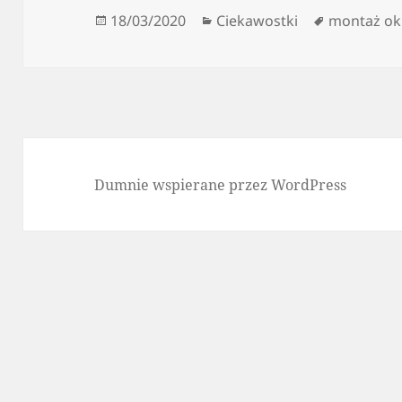
Data
Kategorie
Tagi
18/03/2020
Ciekawostki
montaż ok
publikacji
Dumnie wspierane przez WordPress