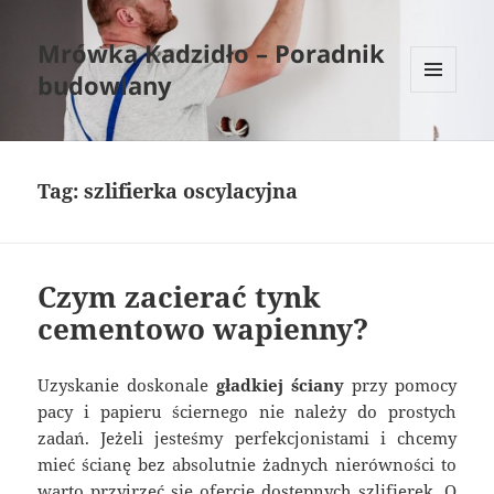
Mrówka Kadzidło – Poradnik
budowlany
MENU
I
WIDGETY
Tag:
szlifierka oscylacyjna
Czym zacierać tynk
cementowo wapienny?
Uzyskanie doskonale
gładkiej ściany
przy pomocy
pacy i papieru ściernego nie należy do prostych
zadań. Jeżeli jesteśmy perfekcjonistami i chcemy
mieć ścianę bez absolutnie żadnych nierówności to
warto przyjrzeć się ofercie dostępnych szlifierek. O