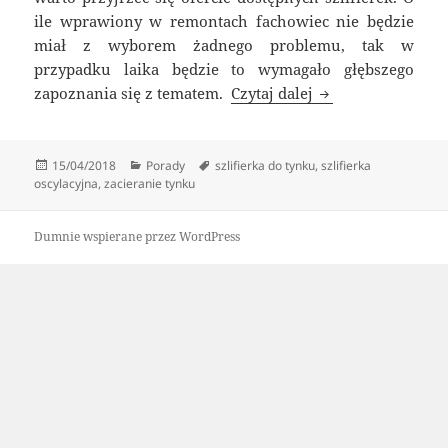
ile wprawiony w remontach fachowiec nie będzie
miał z wyborem żadnego problemu, tak w
przypadku laika będzie to wymagało głębszego
Czym zacierać ty
zapoznania się z tematem.
Czytaj dalej
Data
Kategorie
Tagi
15/04/2018
Porady
szlifierka do tynku
,
szlifierka
publikacji
oscylacyjna
,
zacieranie tynku
Dumnie wspierane przez WordPress