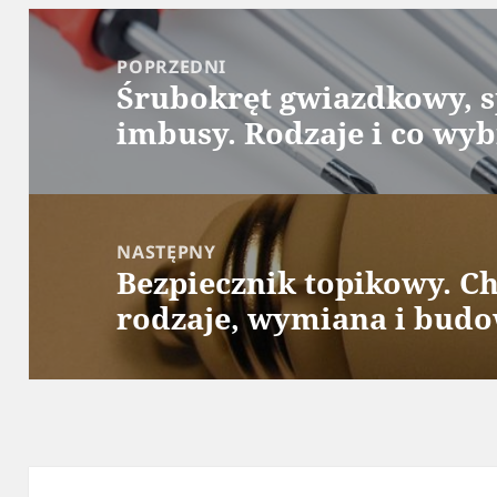
Nawigacja
wpisu
POPRZEDNI
Śrubokręt gwiazdkowy, s
Poprzedni
imbusy. Rodzaje i co wy
wpis:
NASTĘPNY
Bezpiecznik topikowy. C
Następny
rodzaje, wymiana i budo
wpis: