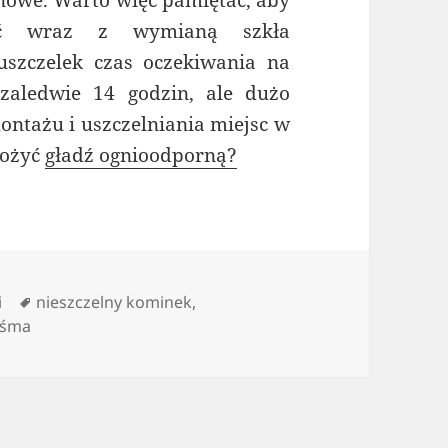
ać wraz z wymianą szkła
szczelek czas oczekiwania na
zaledwie 14 godzin, ale dużo
ontażu i uszczelniania miejsc w
łożyć
gładź ognioodporną?
Tagi
i
nieszczelny kominek
,
aśma