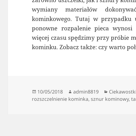
wymiany materiałów dokonyw
kominkowego. Tutaj w przypadku u
ponowne rozpalenie pieca wynosi 
więcej czasu spędzimy przy próbie m
kominku. Zobacz także: czy warto po
Data
Autor
Kategorie
10/05/2018
admin8819
Ciekawostk
publikacji
rozszczelnienie kominka
,
sznur kominowy
,
t