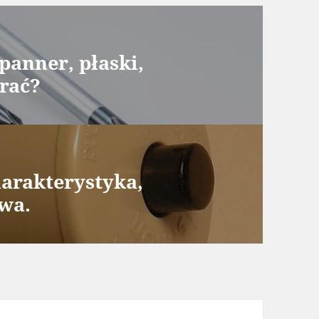
panner, płaski,
brać?
harakterystyka,
wa.