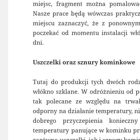
miejsc, fragment można pomalowa
Nasze prace będą wówczas praktycz
miejscu zaznaczyć, że z ponowny
poczekać od momentu instalacji włó
dni.
Uszczelki oraz sznury kominkowe
Tutaj do produkcji tych dwóch rodz
włókno szklane. W odróżnieniu od p
tak polecane ze względu na trwał
odporny na działanie temperatury, ni
dobrego przyczepienia konieczn
temperatury panujące w kominku prz
zarówno uszczelki, jak i sznury kom