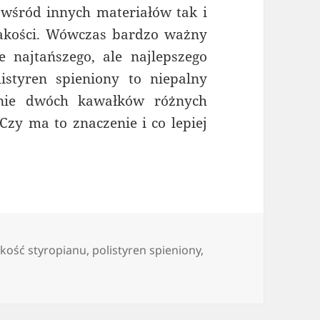
 wśród innych materiałów tak i
jakości. Wówczas bardzo ważny
e najtańszego, ale najlepszego
istyren spieniony to niepalny
onie dwóch kawałków różnych
zy ma to znaczenie i co lepiej
ść styropianu?
agi
akość styropianu
,
polistyren spieniony
,