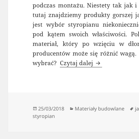
podczas montażu. Niestety tak jak i
tutaj znajdziemy produkty gorszej 
jest wybór styropianu niekonieczni
pod kątem swoich właściwości. Pol
materiał, który po wzięciu w dł
producentów może się różnić wagą. C
Jak ocenić jako
wybrać?
Czytaj dalej
Data
Kategorie
T
25/03/2018
Materiały budowlane
j
publikacji
styropian