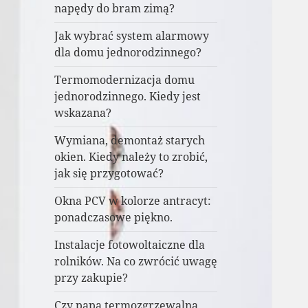
napędy do bram zimą?
Jak wybrać system alarmowy
dla domu jednorodzinnego?
Termomodernizacja domu
jednorodzinnego. Kiedy jest
wskazana?
Wymiana, demontaż starych
okien. Kiedy należy to zrobić,
jak się przygotować?
Okna PCV w kolorze antracyt:
ponadczasowe piękno.
Instalacje fotowoltaiczne dla
rolników. Na co zwrócić uwagę
przy zakupie?
Czy papa termozgrzewalna