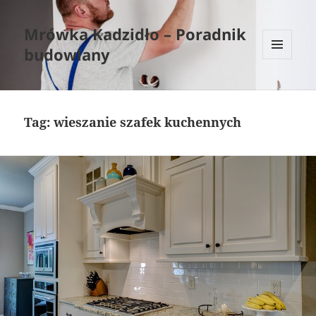
Mrówka Kadzidło – Poradnik
budowlany
MENU
I
WIDGETY
Tag:
wieszanie szafek kuchennych