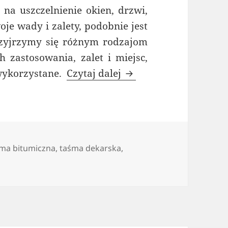
na uszczelnienie okien, drzwi,
je wady i zalety, podobnie jest
zyjrzymy się różnym rodzajom
 zastosowania, zalet i miejsc,
Taśma uszczelniająca d
wykorzystane.
Czytaj dalej
ma bitumiczna
,
taśma dekarska
,