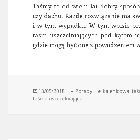
Taśmy to od wielu lat dobry sposób 
czy dachu. Każde rozwiązanie ma swo
i w tym wypadku. W tym wpisie pr
taśm uszczelniających pod kątem ich
gdzie mogą być one z powodzeniem 
Data
Kategorie
Tagi
13/05/2018
Porady
kalenicowa
,
taś
publikacji
taśma uszczelniająca