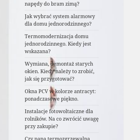
napędy do bram zimą?
Jak wybrać system alarmowy
dla domu jednorodzinnego?
Termomodernizacja domu
jednorodzinnego. Kiedy jest
wskazana?
Wymiana, demontaż starych
okien. Kiedy należy to zrobić,
jak się przygotować?
Okna PCV w kolorze antracyt:
ponadczasowe piękno.
Instalacje fotowoltaiczne dla
rolników. Na co zwrócić uwagę
przy zakupie?
Czy papa termozgrzewalna