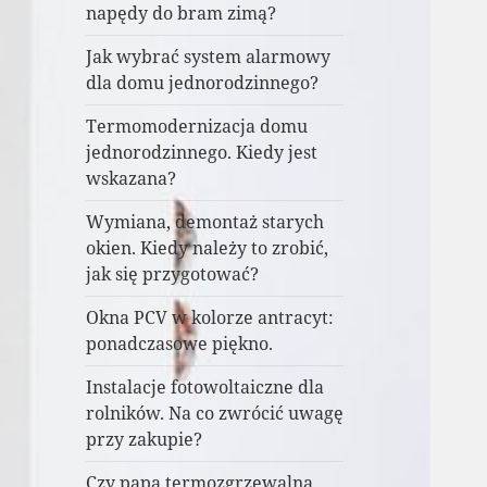
napędy do bram zimą?
Jak wybrać system alarmowy
dla domu jednorodzinnego?
Termomodernizacja domu
jednorodzinnego. Kiedy jest
wskazana?
Wymiana, demontaż starych
okien. Kiedy należy to zrobić,
jak się przygotować?
Okna PCV w kolorze antracyt:
ponadczasowe piękno.
Instalacje fotowoltaiczne dla
rolników. Na co zwrócić uwagę
przy zakupie?
Czy papa termozgrzewalna