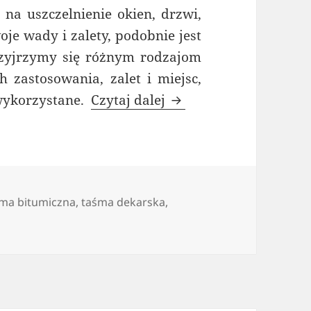
na uszczelnienie okien, drzwi,
je wady i zalety, podobnie jest
zyjrzymy się różnym rodzajom
 zastosowania, zalet i miejsc,
Taśma uszczelniająca d
wykorzystane.
Czytaj dalej
ma bitumiczna
,
taśma dekarska
,