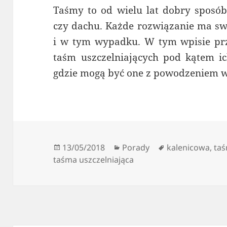
Taśmy to od wielu lat dobry sposób 
czy dachu. Każde rozwiązanie ma swo
i w tym wypadku. W tym wpisie pr
taśm uszczelniających pod kątem ich
gdzie mogą być one z powodzeniem 
Data
Kategorie
Tagi
13/05/2018
Porady
kalenicowa
,
taś
publikacji
taśma uszczelniająca