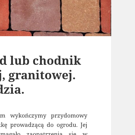
d lub chodnik
, granitowej.
zia.
kim wykończymy przydomowy
żkę prowadzącą do ogrodu. Jej
ymagało zaopatrzenia się w