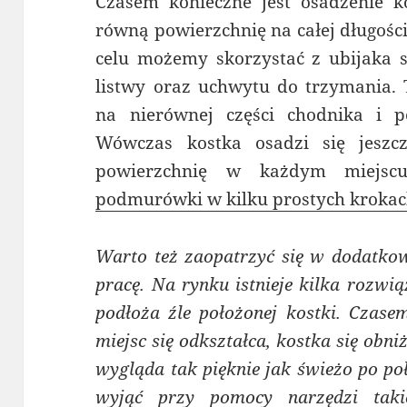
Czasem konieczne jest osadzenie k
równą powierzchnię na całej długośc
celu możemy skorzystać z ubijaka s
listwy oraz uchwytu do trzymania. 
na nierównej części chodnika i 
Wówczas kostka osadzi się jesz
powierzchnię w każdym miejsc
podmurówki w kilku prostych krokac
Warto też zaopatrzyć się w dodatkow
pracę. Na rynku istnieje kilka rozwi
podłoża źle położonej kostki. Czas
miejsc się odkształca, kostka się obni
wygląda tak pięknie jak świeżo po poł
wyjąć przy pomocy narzędzi taki