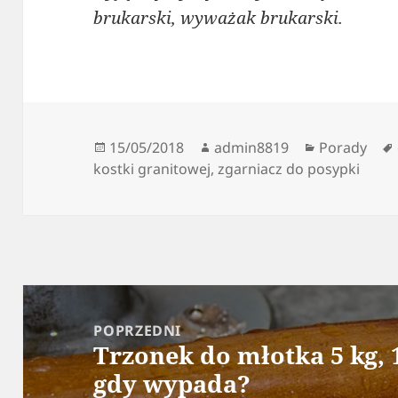
brukarski, wyważak brukarski.
Data
Autor
Kategorie
15/05/2018
admin8819
Porady
publikacji
kostki granitowej
,
zgarniacz do posypki
Nawigacja
wpisu
POPRZEDNI
Trzonek do młotka 5 kg, 
Poprzedni
gdy wypada?
wpis: