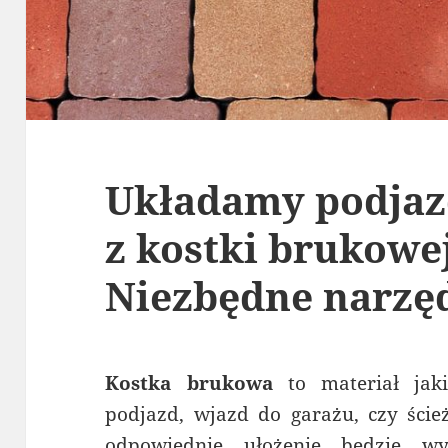
Układamy podjaz
z kostki brukowej
Niezbędne narzęd
Kostka brukowa
to materiał ja
podjazd, wjazd do garażu, czy ście
odpowiednie ułożenie będzie w