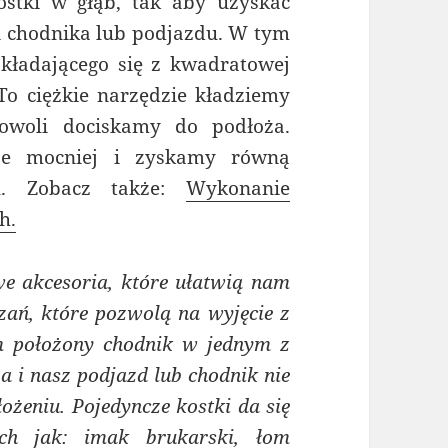
ostki w głąb, tak aby uzyskać
i chodnika lub podjazdu. W tym
kładającego się z kwadratowej
To ciężkie narzędzie kładziemy
powoli dociskamy do podłoża.
cze mocniej i zyskamy równą
u. Zobacz także:
Wykonanie
h.
e akcesoria, które ułatwią nam
ązań, które pozwolą na wyjęcie z
em położony chodnik w jednym z
ża i nasz podjazd lub chodnik nie
ożeniu. Pojedyncze kostki da się
ch jak: imak brukarski, łom