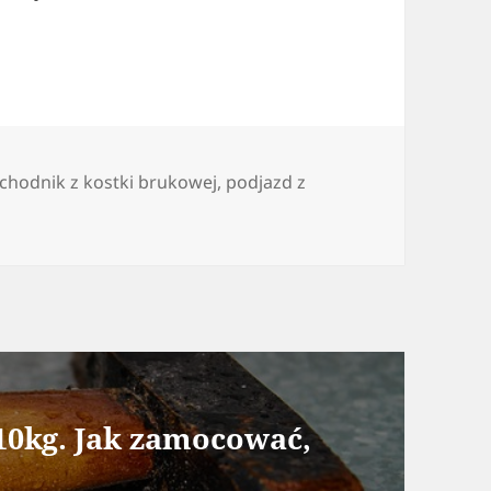
Tagi
chodnik z kostki brukowej
,
podjazd z
10kg. Jak zamocować,