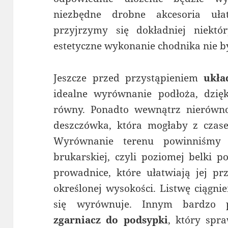
niezbędne drobne akcesoria uł
przyjrzymy się dokładniej niekt
estetyczne wykonanie chodnika nie 
Jeszcze przed przystąpieniem
ukła
idealne wyrównanie podłoża, dzię
równy. Ponadto wewnątrz nierównoś
deszczówka, która mogłaby z czase
Wyrównanie terenu powinniśmy 
brukarskiej, czyli poziomej belki p
prowadnice, które ułatwiają jej pr
określonej wysokości. Listwę ciągn
się wyrównuje. Innym bardzo p
zgarniacz do podsypki
, który spr