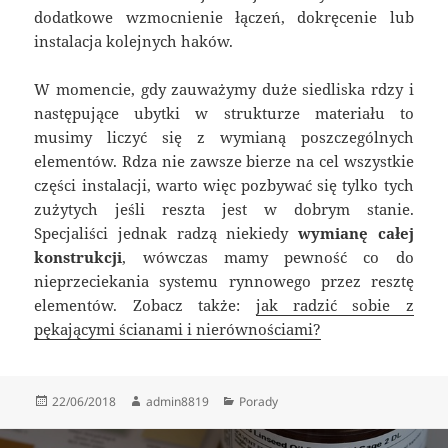
dodatkowe wzmocnienie łączeń, dokręcenie lub
instalacja kolejnych haków.
W momencie, gdy zauważymy duże siedliska rdzy i
następujące ubytki w strukturze materiału to
musimy liczyć się z wymianą poszczególnych
elementów. Rdza nie zawsze bierze na cel wszystkie
części instalacji, warto więc pozbywać się tylko tych
zużytych jeśli reszta jest w dobrym stanie.
Specjaliści jednak radzą niekiedy
wymianę całej
konstrukcji
, wówczas mamy pewność co do
nieprzeciekania systemu rynnowego przez resztę
elementów. Zobacz także:
jak radzić sobie z
pękającymi ścianami i nierównościami?
Data
Autor
Kategorie
22/06/2018
admin8819
Porady
publikacji
Nawigacja