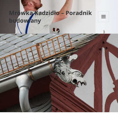
Mrówka Kadzidło – Poradnik
budowlany
MENU
I
WIDGETY