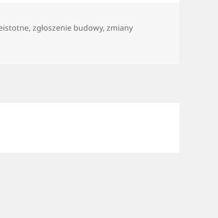
ieistotne
,
zgłoszenie budowy
,
zmiany