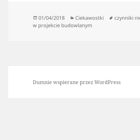
Data
Kategorie
Tagi
01/04/2018
Ciekawostki
czynniki n
publikacji
w projekcie budowlanym
Dumnie wspierane przez WordPress