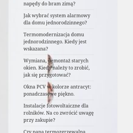
napędy do bram zimą?
Jak wybrać system alarmowy
dla domu jednorodzinnego?
Termomodernizacja domu
jednorodzinnego. Kiedy jest
wskazana?
Wymiana, demontaż starych
okien. Kiedy należy to zrobić,
jak się przygotować?
Okna PCV w kolorze antracyt:
ponadczasowe piękno.
Instalacje fotowoltaiczne dla
rolników. Na co zwrócić uwagę
przy zakupie?
Czy papa termozgrzewalna