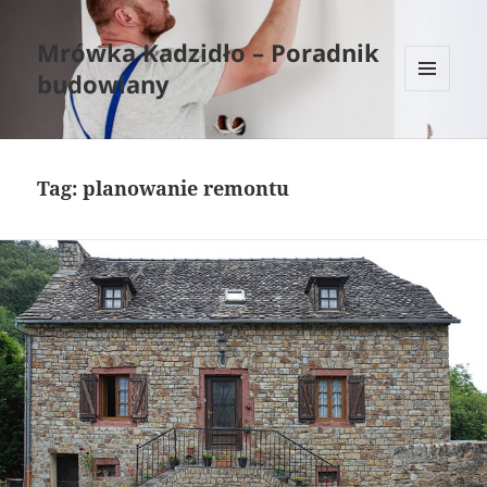
Mrówka Kadzidło – Poradnik
budowlany
MENU
I
WIDGETY
Tag:
planowanie remontu