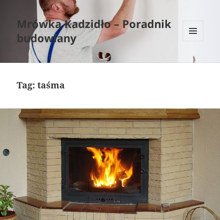
Mrówka Kadzidło – Poradnik
budowlany
MENU
I
WIDGETY
Tag:
taśma