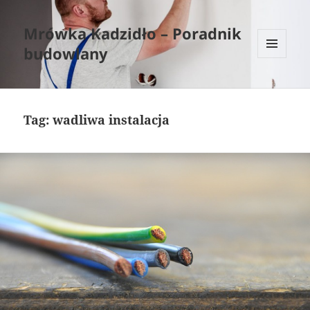
Mrówka Kadzidło – Poradnik
budowlany
MENU
I
WIDGETY
Tag:
wadliwa instalacja