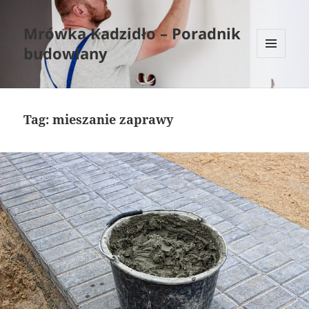
Mrówka Kadzidło – Poradnik
budowlany
MENU
I
WIDGETY
Tag:
mieszanie zaprawy