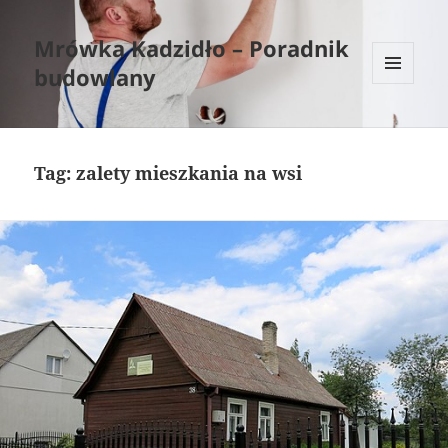
Mrówka Kadzidło – Poradnik
budowlany
MENU
I
WIDGETY
Tag:
zalety mieszkania na wsi