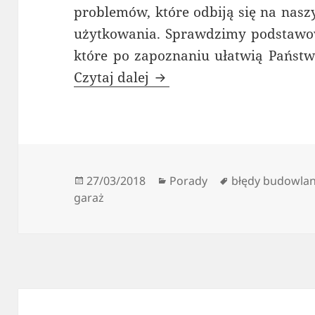
problemów, które odbiją się na nasz
użytkowania. Sprawdzimy podstawow
które po zapoznaniu ułatwią Państ
Budowa garażu bez błęd
Czytaj dalej
Data
Kategorie
Tagi
27/03/2018
Porady
błędy budowla
publikacji
garaż