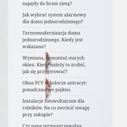
napędy do bram zimą?
Jak wybrać system alarmowy
dla domu jednorodzinnego?
Termomodernizacja domu
jednorodzinnego. Kiedy jest
wskazana?
Wymiana, demontaż starych
okien. Kiedy należy to zrobić,
jak się przygotować?
Okna PCV w kolorze antracyt:
ponadczasowe piękno.
Instalacje fotowoltaiczne dla
rolników. Na co zwrócić uwagę
przy zakupie?
Czy papa termozgrzewalna