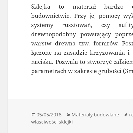
Sklejka to materiał bardzo 
budownictwie. Przy jej pomocy wyk
systemy rusztowań, czy sufit
drewnopodobny powstający poprze
warstw drewna tzw. fornirów. Pos
łączone na zasadzie krzyżowania i 
nacisku. Pozwala to stworzyć całkie
parametrach w zakresie grubości 
Data
Kategorie
T
05/05/2018
Materiały budowlane
r
publikacji
właściwości sklejki