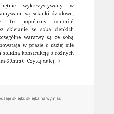
chętnie wykorzystywany w
onywane są ścianki działowe,
y. To popularny materiał
z sklejanie ze sobą cienkich
zczególne warstwy są ze sobą
powstają w prasie o dużej sile
m solidną konstrukcję o różnych
Sklejka na wymiar, czyli 
(3mm-50mm).
Czytaj dalej
agi
odzaje sklejki
,
sklejka na wymiar
,