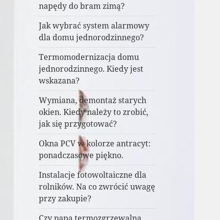
napędy do bram zimą?
Jak wybrać system alarmowy
dla domu jednorodzinnego?
Termomodernizacja domu
jednorodzinnego. Kiedy jest
wskazana?
Wymiana, demontaż starych
okien. Kiedy należy to zrobić,
jak się przygotować?
Okna PCV w kolorze antracyt:
ponadczasowe piękno.
Instalacje fotowoltaiczne dla
rolników. Na co zwrócić uwagę
przy zakupie?
Czy papa termozgrzewalna