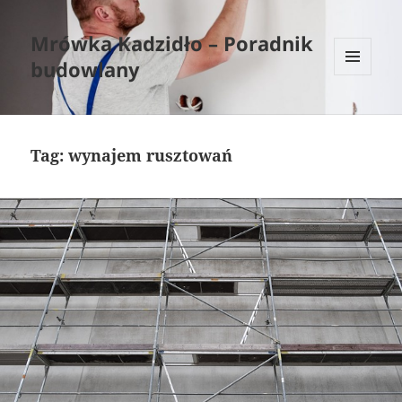
Mrówka Kadzidło – Poradnik
budowlany
MENU
I
WIDGETY
Tag:
wynajem rusztowań