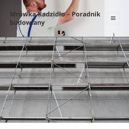
Mrówka Kadzidło – Poradnik
budowlany
MENU
I
WIDGETY