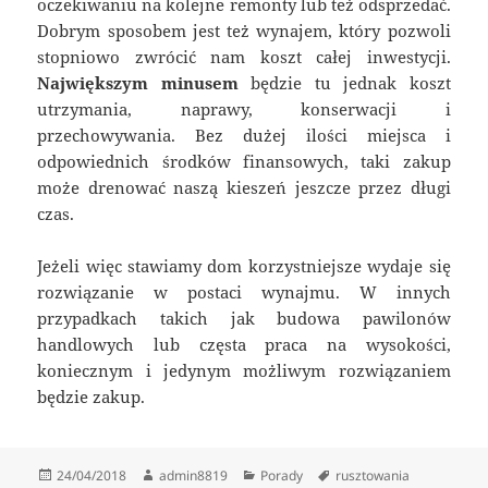
oczekiwaniu na kolejne remonty lub też odsprzedać.
Dobrym sposobem jest też wynajem, który pozwoli
stopniowo zwrócić nam koszt całej inwestycji.
Największym minusem
będzie tu jednak koszt
utrzymania, naprawy, konserwacji i
przechowywania. Bez dużej ilości miejsca i
odpowiednich środków finansowych, taki zakup
może drenować naszą kieszeń jeszcze przez długi
czas.
Jeżeli więc stawiamy dom korzystniejsze wydaje się
rozwiązanie w postaci wynajmu. W innych
przypadkach takich jak budowa pawilonów
handlowych lub częsta praca na wysokości,
koniecznym i jedynym możliwym rozwiązaniem
będzie zakup.
Data
Autor
Kategorie
Tagi
24/04/2018
admin8819
Porady
rusztowania