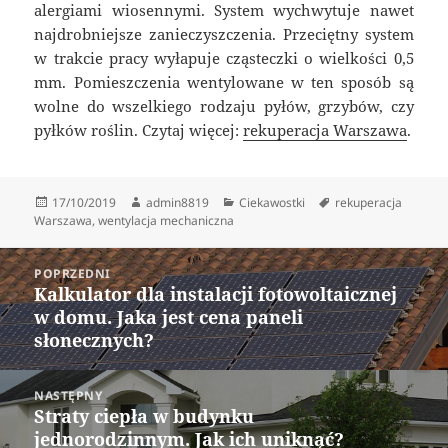
alergiami wiosennymi. System wychwytuje nawet
najdrobniejsze zanieczyszczenia. Przeciętny system
w trakcie pracy wyłapuje cząsteczki o wielkości 0,5
mm. Pomieszczenia wentylowane w ten sposób są
wolne do wszelkiego rodzaju pyłów, grzybów, czy
pyłków roślin. Czytaj więcej:
rekuperacja Warszawa
.
Data
Autor
Kategorie
Tagi
17/10/2019
admin8819
Ciekawostki
rekuperacja
publikacji
Warszawa
,
wentylacja mechaniczna
Nawigacja
POPRZEDNI
wpisu
Kalkulator dla instalacji fotowoltaicznej
Poprzedni
w domu. Jaka jest cena paneli
wpis:
słonecznych?
NASTĘPNY
Straty ciepła w budynku
Następny
jednorodzinnym. Jak ich uniknąć?
wpis: