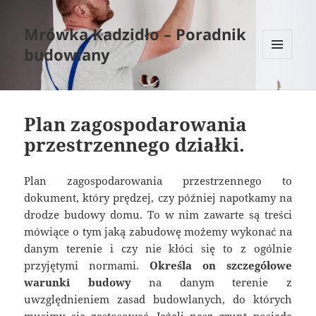
Mrówka Kadzidło – Poradnik
budowlany
MENU
I
WIDGETY
Plan zagospodarowania
przestrzennego działki.
Plan zagospodarowania przestrzennego to
dokument, który prędzej, czy później napotkamy na
drodze budowy domu. To w nim zawarte są treści
mówiące o tym jaką zabudowę możemy wykonać na
danym terenie i czy nie kłóci się to z ogólnie
przyjętymi normami.
Określa on szczegółowe
warunki budowy
na danym terenie z
uwzględnieniem zasad budowlanych, do których